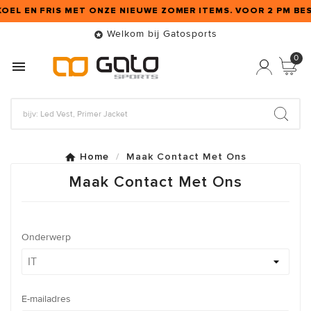
KOEL EN FRIS MET ONZE NIEUWE ZOMER ITEMS. VOOR 2 PM BE
Welkom bij Gatosports

0

Home
Maak Contact Met Ons
Maak Contact Met Ons
Onderwerp
E-mailadres