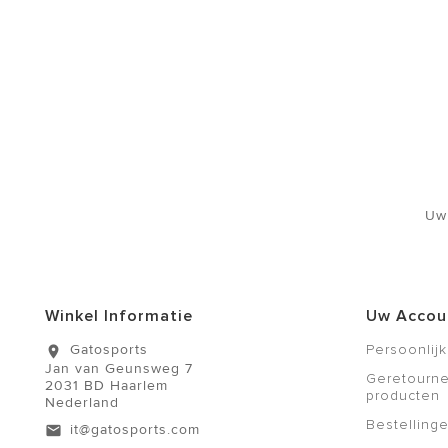
Uw
Winkel Informatie
Uw Accou
Gatosports
Persoonlijk
location_on
Jan van Geunsweg 7
Geretourn
2031 BD Haarlem
producten
Nederland
Bestelling
it@gatosports.com
email