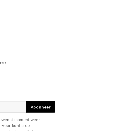
res
Abonneer
gewenst moment weer
iervoor kunt u de