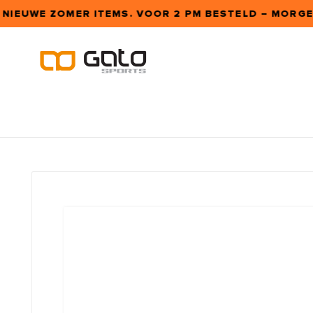
 NIEUWE ZOMER ITEMS. VOOR 2 PM BESTELD – MORGEN 