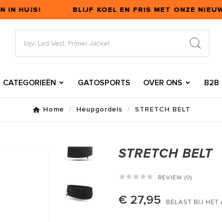
IN HUIS!
BLIJF KOEL EN FRIS MET ONZE NIEU
CATEGORIEËN
GATOSPORTS
OVER ONS
B2B
Home
Heupgordels
STRETCH BELT
STRETCH BELT





REVIEW (0)
€ 27,95
BELAST BIJ HET