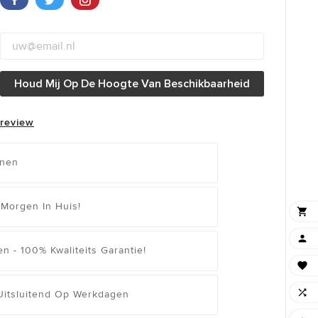
Houd Mij Op De Hoogte Van Beschikbaarheid
 review
enen
 Morgen In Huis!


n - 100% Kwaliteits Garantie!


 Uitsluitend Op Werkdagen