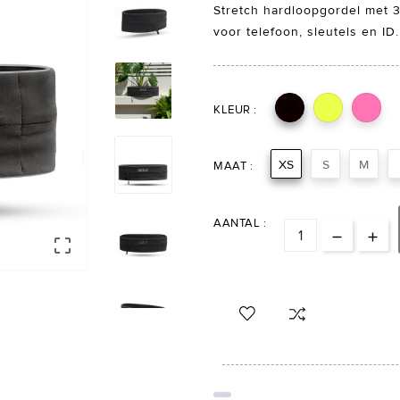
Stretch hardloopgordel met 3
voor telefoon, sleutels en ID.

KLEUR :
XS
S
M
MAAT :
AANTAL :


