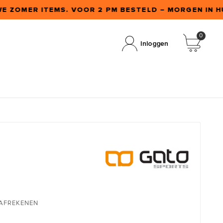
WE ZOMER ITEMS. VOOR 2 PM BESTELD – MORGEN IN HU
0
Inloggen
 AFREKENEN