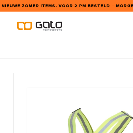
 NIEUWE ZOMER ITEMS. VOOR 2 PM BESTELD – MORGEN