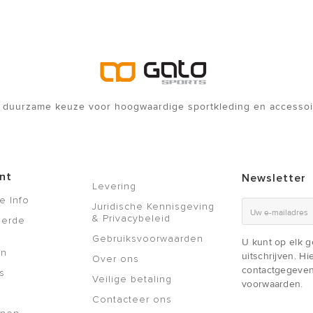
 duurzame keuze voor hoogwaardige sportkleding en accessoi
nt
Newsletter
Levering
e Info
Juridische Kennisgeving
& Privacybeleid
eerde
Gebruiksvoorwaarden
U kunt op elk 
en
uitschrijven. H
Over ons
contactgegeven
s
Veilige betaling
voorwaarden.
Contacteer ons