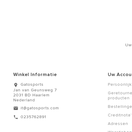
Uw
Winkel Informatie
Uw Accou
Gatosports
Persoonlijk
location_on
Jan van Geunsweg 7
Geretourn
2031 BD Haarlem
producten
Nederland
Bestelling
it@gatosports.com
email
Creditnota'
0235762891
call
Adressen