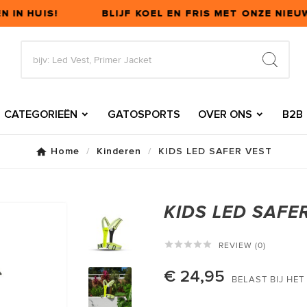
 IN HUIS!
BLIJF KOEL EN FRIS MET ONZE NIEU
CATEGORIEËN
GATOSPORTS
OVER ONS
B2B
Home
Kinderen
KIDS LED SAFER VEST
KIDS LED SAFE





REVIEW (0)
€ 24,95
BELAST BIJ HE