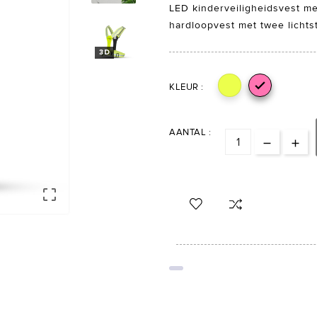
LED kinderveiligheidsvest met
hardloopvest met twee lichts
3D

KLEUR :
AANTAL :
