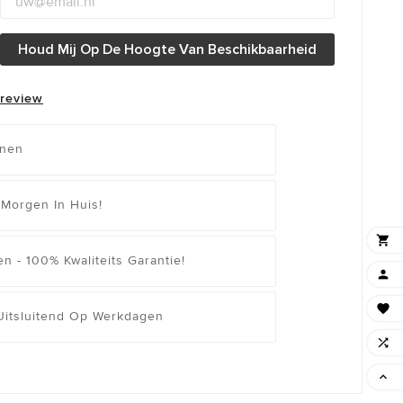
Houd Mij Op De Hoogte Van Beschikbaarheid
 review
enen
 Morgen In Huis!

n - 100% Kwaliteits Garantie!


 Uitsluitend Op Werkdagen

