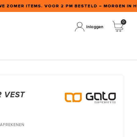
WE ZOMER ITEMS. VOOR 2 PM BESTELD – MORGEN IN HU
0
Inloggen
R VEST
T AFREKENEN