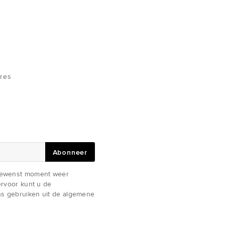
res
Abonneer
gewenst moment weer
iervoor kunt u de
s gebruiken uit de algemene