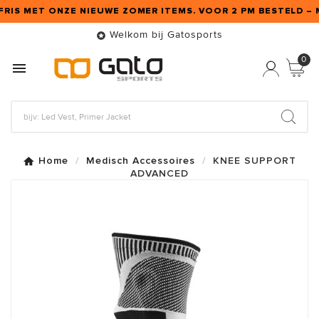
 FRIS MET ONZE NIEUWE ZOMER ITEMS. VOOR 2 PM BESTELD – 
Welkom bij Gatosports

0

Home
Medisch Accessoires
KNEE SUPPORT
ADVANCED