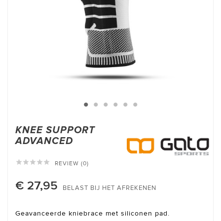
KNEE SUPPORT
ADVANCED





REVIEW (0)
€ 27,95
BELAST BIJ HET AFREKENEN
Geavanceerde kniebrace met siliconen pad.