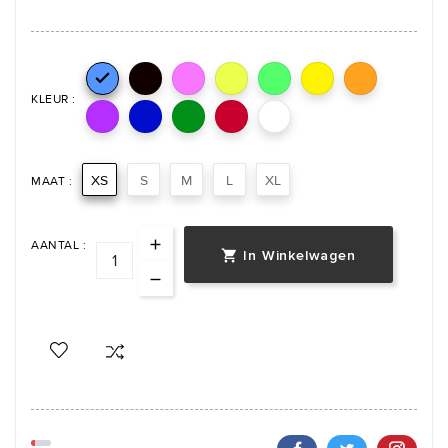

KLEUR :
XS
S
M
L
XL
MAAT :
AANTAL :
In Winkelwagen
