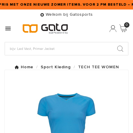
 FRIS MET ONZE NIEUWE ZOMER ITEMS. VOOR 2 PM BESTELD – 
Welkom bij Gatosports

0

Home
Sport Kleding
TECH TEE WOMEN