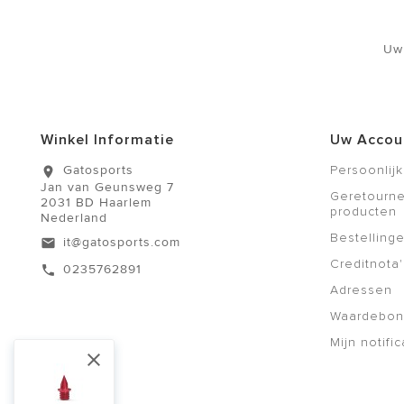
Uw
Winkel Informatie
Uw Accou
Gatosports
Persoonlijk
location_on
Jan van Geunsweg 7
Geretourn
2031 BD Haarlem
producten
Nederland
Bestelling
it@gatosports.com
email
Creditnota'
0235762891
call
Adressen
Waardebo
Mijn notific
