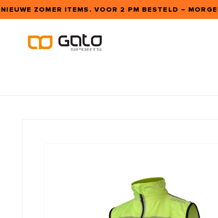
 NIEUWE ZOMER ITEMS. VOOR 2 PM BESTELD – MORGEN 