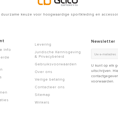
 duurzame keuze voor hoogwaardige sportkleding en accessoi
nt
Newsletter
Levering
e Info
Juridische Kennisgeving
& Privacybeleid
eerde
Gebruiksvoorwaarden
U kunt op elk 
en
uitschrijven. H
Over ons
contactgegeven
s
Veilige betaling
voorwaarden.
Contacteer ons
nnen
Sitemap
aties
Winkels