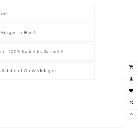
enen
 Morgen In Huis!
n - 100% Kwaliteits Garantie!

 Uitsluitend Op Werkdagen



