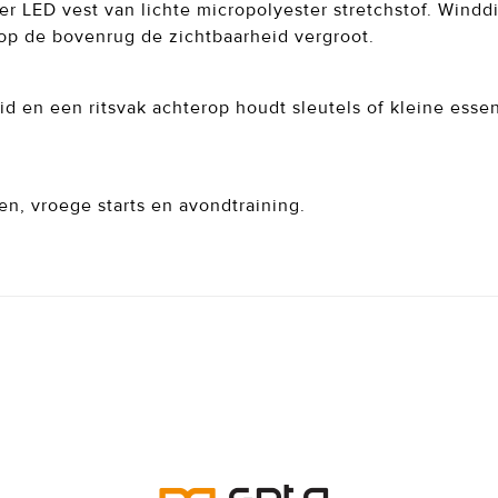
mer LED vest van lichte micropolyester stretchstof. Windd
 op de bovenrug de zichtbaarheid vergroot.
en een ritsvak achterop houdt sleutels of kleine essent
n, vroege starts en avondtraining.