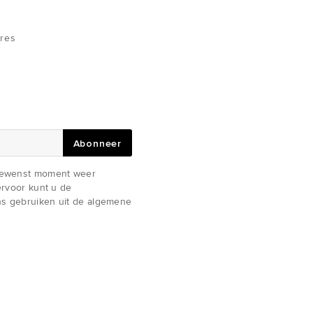
res
Abonneer
gewenst moment weer
iervoor kunt u de
s gebruiken uit de algemene