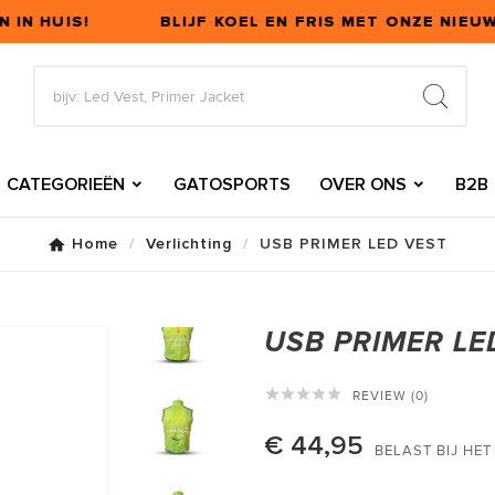
IN HUIS!
BLIJF KOEL EN FRIS MET ONZE NIEUW
CATEGORIEËN
GATOSPORTS
OVER ONS
B2B
Home
Verlichting
USB PRIMER LED VEST
USB PRIMER LE





REVIEW (0)
€ 44,95
BELAST BIJ HE