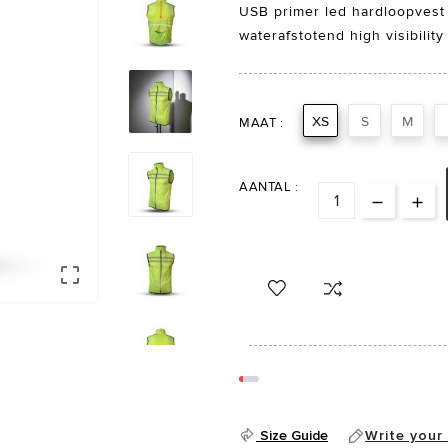
USB primer led hardloopvest 
waterafstotend high visibilit
XS
S
M
MAAT :
AANTAL :



Size Guide
Write your