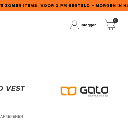
E ZOMER ITEMS. VOOR 2 PM BESTELD – MORGEN IN HU
0
Inloggen
D VEST
T AFREKENEN