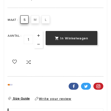
S
M
L
MAAT :
AANTAL :
In Winkelwagen

Size Guide
Write your review