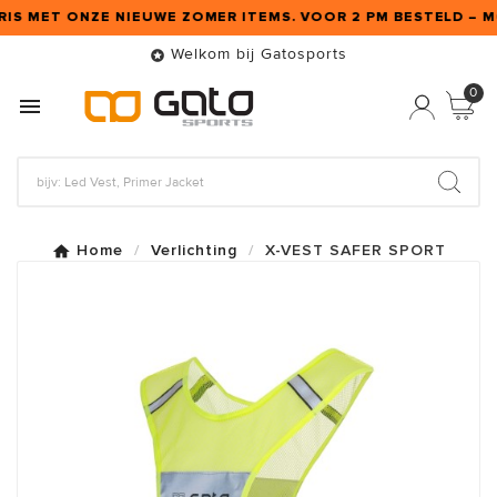
FRIS MET ONZE NIEUWE ZOMER ITEMS. VOOR 2 PM BESTELD – M
Welkom bij Gatosports

0

Home
Verlichting
X-VEST SAFER SPORT