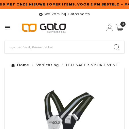
FRIS MET ONZE NIEUWE ZOMER ITEMS. VOOR 2 PM BESTELD – M
Welkom bij Gatosports

0

Home
Verlichting
LED SAFER SPORT VEST