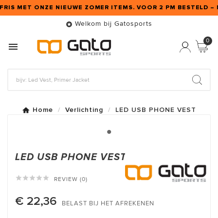
 FRIS MET ONZE NIEUWE ZOMER ITEMS. VOOR 2 PM BESTELD – 
Welkom bij Gatosports

0

Home
Verlichting
LED USB PHONE VEST
LED USB PHONE VEST





REVIEW (0)
€ 22,36
BELAST BIJ HET AFREKENEN