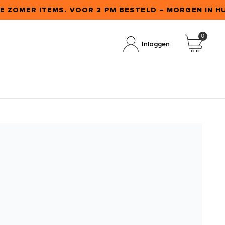
E ZOMER ITEMS. VOOR 2 PM BESTELD – MORGEN IN HUI
0
Inloggen