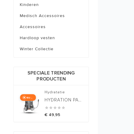
Kinderen
Medisch Accessoires
Accessoires
Hardloop vesten
Winter Collectie
SPECIALE TRENDING
PRODUCTEN
Hydratatie
SUMMER ITEM
HYDRATION PACK 1.5 LTR





€ 49,95