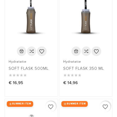
Hydratatie
Hydratatie
SOFT FLASK 500ML
SOFT FLASK 350 ML










€ 16,95
€ 14,96
SUMMER ITEM
SUMMER ITEM
favorite_border
favorite_border