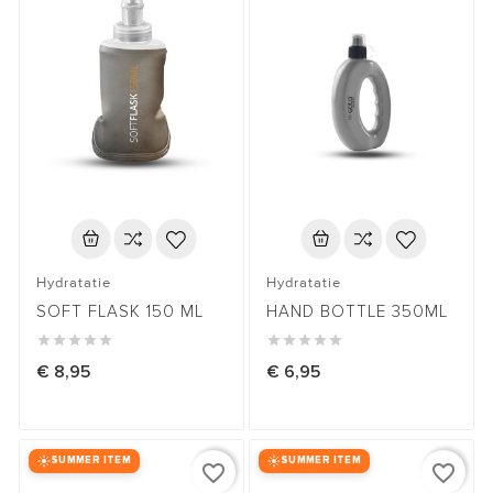
Hydratatie
Hydratatie
SOFT FLASK 150 ML
HAND BOTTLE 350ML










€ 8,95
€ 6,95
SUMMER ITEM
SUMMER ITEM
favorite_border
favorite_border