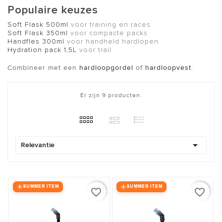
Populaire keuzes
Soft Flask 500ml
voor training en races
Soft Flask 350ml
voor compacte packs
Handfles 300ml
voor handheld hardlopen
Hydration pack 1,5L
voor trail
Combineer met een
hardloopgordel
of
hardloopvest
.
Er zijn 9 producten.

Relevantie
SUMMER ITEM
SUMMER ITEM
favorite_border
favorite_border