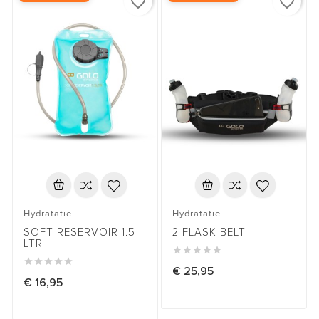
favorite_border
favorite_border
Hydratatie
Hydratatie
SOFT RESERVOIR 1.5
2 FLASK BELT
LTR










€ 25,95
€ 16,95