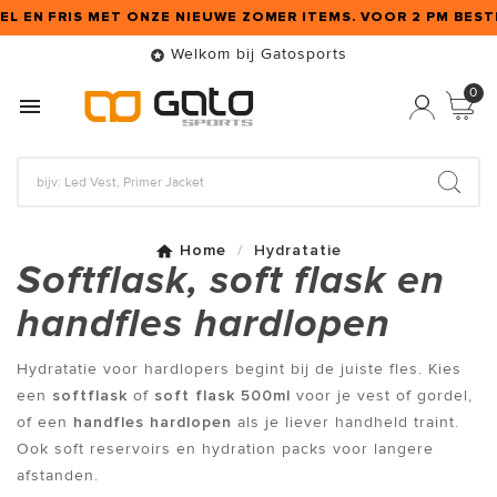
OEL EN FRIS MET ONZE NIEUWE ZOMER ITEMS. VOOR 2 PM BEST
Welkom bij Gatosports

0

Home
Hydratatie
Softflask, soft flask en
handfles hardlopen
Hydratatie voor hardlopers begint bij de juiste fles. Kies
een
softflask
of
soft flask 500ml
voor je vest of gordel,
of een
handfles hardlopen
als je liever handheld traint.
Ook soft reservoirs en hydration packs voor langere
afstanden.