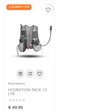
SUMMER ITEM
favorite_border
Hydratatie
HYDRATION PACK 1.5
LTR





€ 49,95