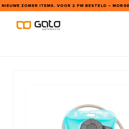
 NIEUWE ZOMER ITEMS. VOOR 2 PM BESTELD – MORGEN