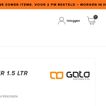
WE ZOMER ITEMS. VOOR 2 PM BESTELD – MORGEN IN HU
0
Inloggen
 1.5 LTR
 AFREKENEN