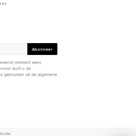
res
Abonneer
gewenst moment weer
iervoor kunt u de
s gebruiken uit de algemene
 Guide