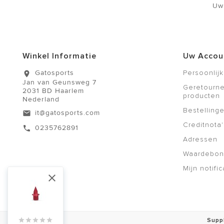
Uw
Winkel Informatie
Uw Accou
Gatosports
Persoonlijk
location_on
Jan van Geunsweg 7
Geretourn
2031 BD Haarlem
producten
Nederland
Bestelling
it@gatosports.com
email
Creditnota'
0235762891
call
Adressen
Waardebo
Mijn notific






Suppl