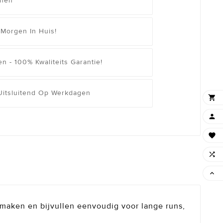
enen
 Morgen In Huis!
n - 100% Kwaliteits Garantie!
 Uitsluitend Op Werkdagen





onmaken en bijvullen eenvoudig voor lange runs,