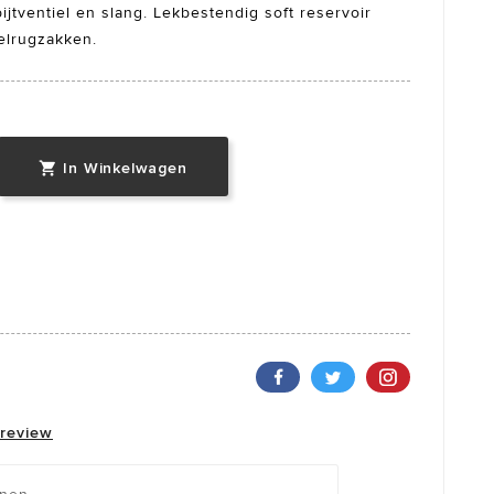
bijtventiel en slang. Lekbestendig soft reservoir
elrugzakken.
In Winkelwagen

 review