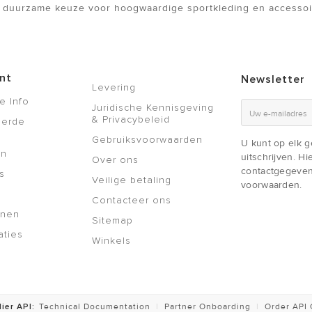
 duurzame keuze voor hoogwaardige sportkleding en accessoi
nt
Newsletter
Levering
e Info
Juridische Kennisgeving
& Privacybeleid
eerde
Gebruiksvoorwaarden
U kunt op elk 
en
uitschrijven. H
Over ons
contactgegeven
s
Veilige betaling
voorwaarden.
Contacteer ons
nnen
Sitemap
aties
Winkels
ier API:
Technical Documentation
|
Partner Onboarding
|
Order API