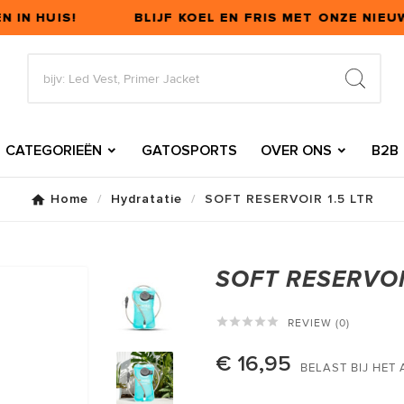
 IN HUIS!
BLIJF KOEL EN FRIS MET ONZE NIEU
CATEGORIEËN
GATOSPORTS
OVER ONS
B2B
Home
Hydratatie
SOFT RESERVOIR 1.5 LTR
SOFT RESERVOIR





REVIEW (0)
€ 16,95
BELAST BIJ HET