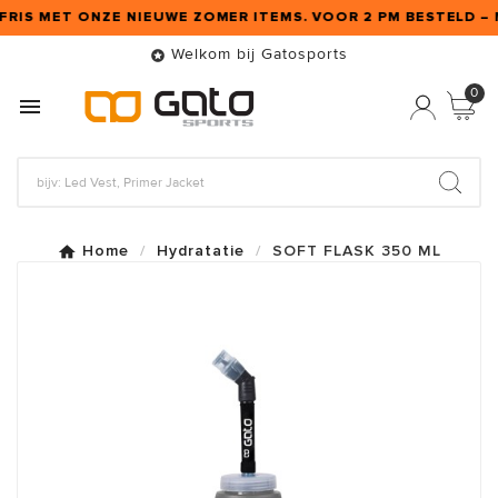
 FRIS MET ONZE NIEUWE ZOMER ITEMS. VOOR 2 PM BESTELD – 
Welkom bij Gatosports

0

Home
Hydratatie
SOFT FLASK 350 ML