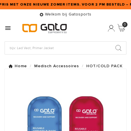
 FRIS MET ONZE NIEUWE ZOMER ITEMS. VOOR 2 PM BESTELD – 
Welkom bij Gatosports

0

Home
Medisch Accessoires
HOT/COLD PACK