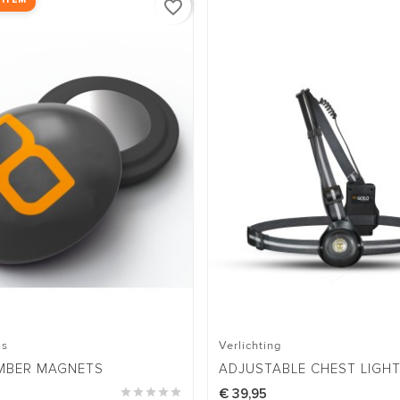
 ITEM
favorite_border
ls
Verlichting
MBER MAGNETS
ADJUSTABLE CHEST LIGHT





€ 39,95