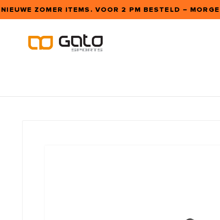
 NIEUWE ZOMER ITEMS. VOOR 2 PM BESTELD – MORGEN 