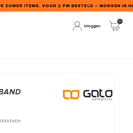
E ZOMER ITEMS. VOOR 2 PM BESTELD – MORGEN IN HUI
0
Inloggen
MBAND
AFREKENEN