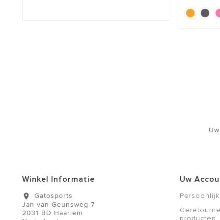
Uw
Winkel Informatie
Uw Accou
Gatosports
Persoonlijk
location_on
Jan van Geunsweg 7
Geretourn
2031 BD Haarlem
producten