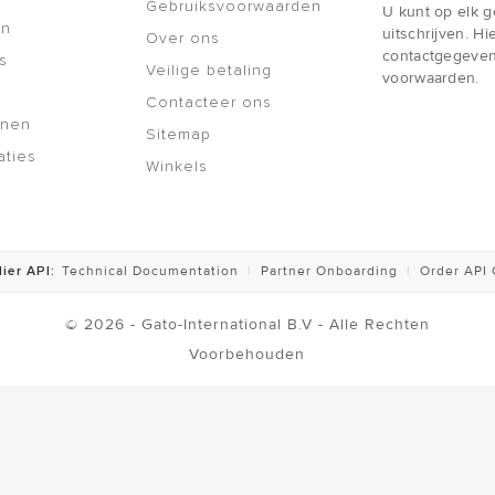
Gebruiksvoorwaarden
U kunt op elk 
en
uitschrijven. H
Over ons
contactgegeven
s
Veilige betaling
voorwaarden.
Contacteer ons
nnen
Sitemap
aties
Winkels
ier API:
Technical Documentation
|
Partner Onboarding
|
Order API
© 2026 - Gato-International B.V - Alle Rechten
Voorbehouden
NEON LED ARMBAND
€ 11,95