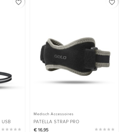
favorite_border
favorite_border
Medisch Accessoires
Ga
 USB
PATELLA STRAP PRO
TR





€ 16,95





€ 