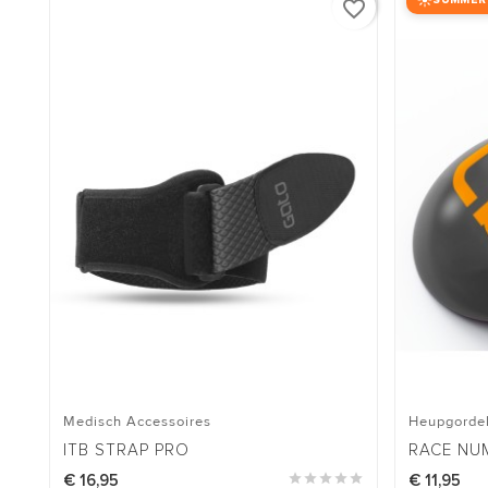
SUMMER
favorite_border
Medisch Accessoires
Heupgorde
ITB STRAP PRO
RACE NU
€ 16,95





€ 11,95