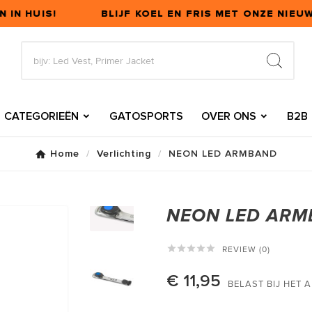
IN HUIS!
BLIJF KOEL EN FRIS MET ONZE NIEUW
CATEGORIEËN
GATOSPORTS
OVER ONS
B2B
Home
Verlichting
NEON LED ARMBAND
NEON LED AR





REVIEW (0)
€ 11,95
BELAST BIJ HET 