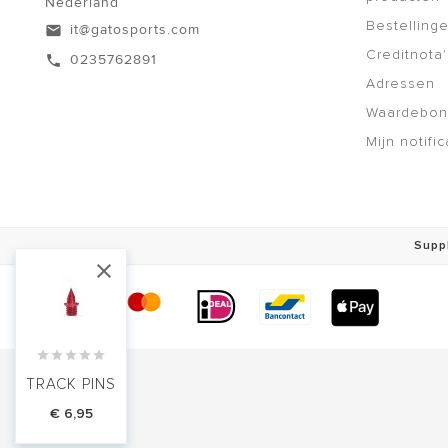
Nederland
Bestelling
it@gatosports.com
email
Creditnota'
0235762891
call
Adressen
Waardebo
Mijn notific
Suppl






TRACK PINS
€ 6,95