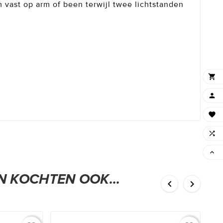
 vast op arm of been terwijl twee lichtstanden





 KOCHTEN OOK...

