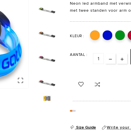
Neon led armband met verwiss
met twee standen voor arm o
KLEUR :
AANTAL :



Size Guide
Write your